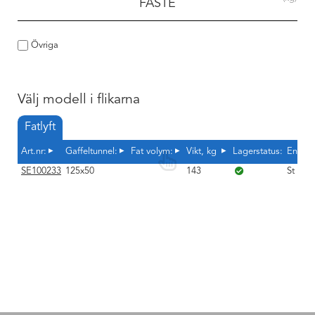
FÄSTE
Övriga
Välj modell i flikarna
Fatlyft
Art.nr:
Gaffeltunnel:
Fat volym:
Vikt, kg
Lagerstatus:
Enhet
SE100233
125x50
143
St