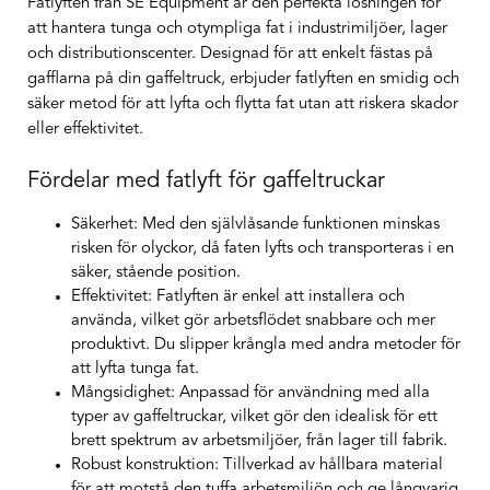
Fatlyften från SE Equipment är den perfekta lösningen för
att hantera tunga och otympliga fat i industrimiljöer, lager
och distributionscenter. Designad för att enkelt fästas på
gafflarna på din gaffeltruck, erbjuder fatlyften en smidig och
säker metod för att lyfta och flytta fat utan att riskera skador
eller effektivitet.
Fördelar med fatlyft för gaffeltruckar
Säkerhet
: Med den självlåsande funktionen minskas
risken för olyckor, då faten lyfts och transporteras i en
säker, stående position.
Effektivitet
: Fatlyften är enkel att installera och
använda, vilket gör arbetsflödet snabbare och mer
produktivt. Du slipper krångla med andra metoder för
att lyfta tunga fat.
Mångsidighet
: Anpassad för användning med alla
typer av gaffeltruckar, vilket gör den idealisk för ett
brett spektrum av arbetsmiljöer, från lager till fabrik.
Robust konstruktion
: Tillverkad av hållbara material
för att motstå den tuffa arbetsmiljön och ge långvarig