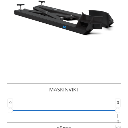
MASKINVIKT
0
0
0
(kg)