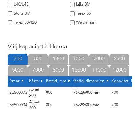
L40/L45
Lilla BM
Stora BM
Terex 65
Terex 80-120
Weidemann
Välj kapacitet i flikarna
700
800
1400
1500
2000
2500
5000
7000
8000
10000
11000
12000
Art.nr:
Fäste:
Bredd, mm:
Gaffel dimension:
Kapacitet, kg:
Avant
SE500003
800
76x28x800mm
700
200
Avant
SE500004
800
76x28x800mm
700
300