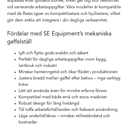
anpassas efter godsets storlek, vilket ger dig stor flexibilitet
vid varierande arbetsuppgifter. Våra modeller är kompatibla
med de flesta typer av kompaktlastare och hjullastare, vilket
gör dem enkla att integrera i din dagliga verksamhet.
Fördelar med SE Equipment’s mekaniska
gaffelställ
Lyft och flytta gods snabbt och säkert
Perfekt för dagliga arbetsuppgifter inom bygg,
lantbruk och industri
Minskar hanteringstid och ökar flödet i produktionen
Justera bredd mellan gaffel efter behov – inga verktyg
krävs
Lätt att använda även för mindre erfarna förare
Kompatibel med både små och stora maskiner
Robust design för lång livslängd
Tål tuffa arbetsförhållanden och frekvent användning
Låga underhållskrav – minskar stilleståndstid och
kostnader