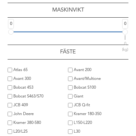
MASKINVIKT
0
0
0
(kg)
FÄSTE
Atlas 65
Avant 200
Avant 300
Avant/Multione
Bobcat 453
Bobcat S100
Bobcat S463/S70
Giant
JCB 409
JCB Q-fit
John Deere
Kramer 180-350
Kramer 380-580
L150-L220
L20/L25
L30