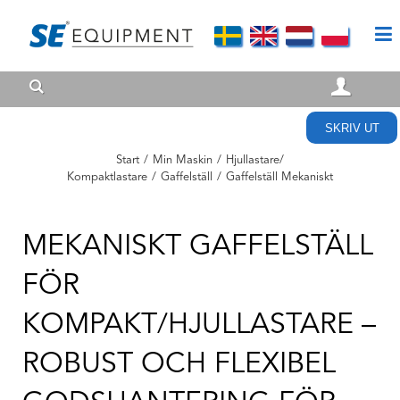
SKRIV UT
Start
/
Min Maskin
/
Hjullastare/
Kompaktlastare
/
Gaffelställ
/
Gaffelställ Mekaniskt
MEKANISKT GAFFELSTÄLL
FÖR
KOMPAKT/HJULLASTARE –
ROBUST OCH FLEXIBEL