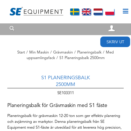
SKRIV UT
Start
/
Min Maskin
/
Grävmaskin
/
Planeringsbalk
/
Med
uppsamlingsfack
/
S1 Planeringsbalk 2500mm
S1 PLANERINGSBALK
2500MM
SE103311
Planeringsbalk för Grävmaskin med S1 fäste
Planeringsbalk för grävmaskin 12-20 ton som ger effektiv planering
och avjämning av markytor. Denna planeringsbalk från SE
Equipment med S1-fäste är utvecklad för att leverera hög precision,