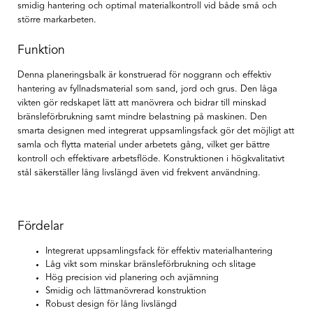
smidig hantering och optimal materialkontroll vid både små och
större markarbeten.
Funktion
Denna planeringsbalk är konstruerad för noggrann och effektiv
hantering av fyllnadsmaterial som sand, jord och grus. Den låga
vikten gör redskapet lätt att manövrera och bidrar till minskad
bränsleförbrukning samt mindre belastning på maskinen. Den
smarta designen med integrerat uppsamlingsfack gör det möjligt att
samla och flytta material under arbetets gång, vilket ger bättre
kontroll och effektivare arbetsflöde. Konstruktionen i högkvalitativt
stål säkerställer lång livslängd även vid frekvent användning.
Fördelar
Integrerat uppsamlingsfack för effektiv materialhantering
Låg vikt som minskar bränsleförbrukning och slitage
Hög precision vid planering och avjämning
Smidig och lättmanövrerad konstruktion
Robust design för lång livslängd