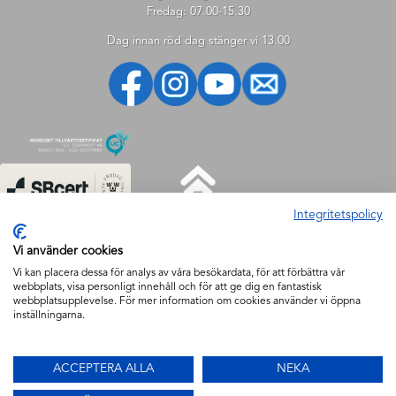
Fredag: 07.00-15.30
Dag innan röd dag stänger vi 13.00
Integritetspolicy
HJÄLP
Vi använder cookies
Hjälp
Vi kan placera dessa för analys av våra besökardata, för att förbättra vår
webbplats, visa personligt innehåll och för att ge dig en fantastisk
Så handlar du
webbplatsupplevelse. För mer information om cookies använder vi öppna
Söktips
inställningarna.
Mitt konto
FAQ
ACCEPTERA ALLA
NEKA
Säkerhet & Cookies