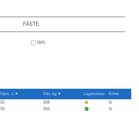
FÄSTE
SMS
olym, L:
Vikt, kg
Lagerstatus:
Enhet
350
208
St
350
204
St