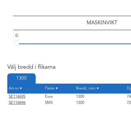
MASKINVIKT
0
Välj bredd i flikarna
1300
Art.nr:
Fäste:
Bredd, mm:
Dj
SE114695
Euro
1300
74
SE114696
SMS
1300
72