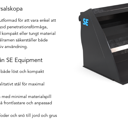
rsalskopa
utformad för att vara enkel att
 god penetrationsförmåga,
ed kompakt eller tungt material
tålramen säkerställer både
nsiv användning.
rån SE Equipment
av både löst och kompakt
litativt stål för maximal
a med minimal materialspill
å frontlastare och anpassad
 foder och snö till jord och grus