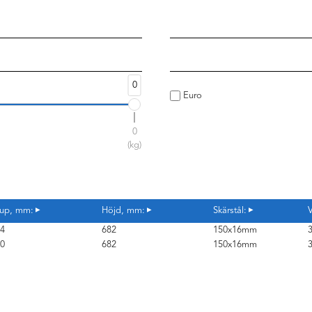
0
Euro
0
(kg)
up, mm:
Höjd, mm:
Skärstål:
V
4
682
150x16mm
0
682
150x16mm