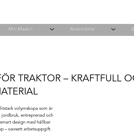
Min Maskin
Reservdelar
ÖR TRAKTOR – KRAFTFULL O
ATERIAL
slitstark volymskopa som är
 jordbruk, entreprenad och
 smart design med hållbar
kap – oavsett arbetsuppgift.