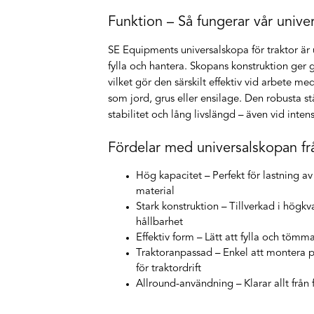
Funktion – Så fungerar vår unive
SE Equipments universalskopa för traktor är 
fylla och hantera. Skopans konstruktion ger
vilket gör den särskilt effektiv vid arbete m
som jord, grus eller ensilage. Den robusta s
stabilitet och lång livslängd – även vid inte
Fördelar med universalskopan f
Hög kapacitet
– Perfekt för lastning 
material
Stark konstruktion
– Tillverkad i högkva
hållbarhet
Effektiv form
– Lätt att fylla och tömm
Traktoranpassad
– Enkel att montera p
för traktordrift
Allround-användning
– Klarar allt från