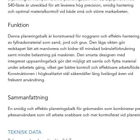
S40-fäste är utvecklad för att leverera hög precision, smidig hantering
och optimal materialkontroll vid både små och större markarbeten.
Funktion
Denna planeringsbalk är konstruerad för noggrann och effektiv hantering
av fyllnadsmaterial som sand, jord och grus. Den låga vikten gör
redskapet lätt att manövrera och bidrar till minskad bränsleförbrukning
samt mindre belastning på maskinen. Den smarta designen med
integrerat uppsamlingsfack gör det möjligt att samla och flytta material
under arbetets gång, vilket ger bättre kontroll och effektivare arbetsflöde
Konstruktionen i högkvalitativt stål säkerställer lång livslängd även vid
frekvent användning.
Sammanfattning
En smidig och effektiv planeringsbalk för grävmaskin som kombinerar prec
yrkesanvändare som vill arbeta snabbare och mer kontrollerat vid planeri
TEKNISK DATA