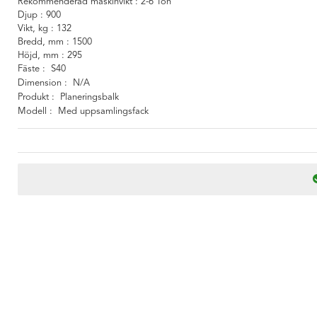
Rekommenderad maskinvikt
2-6 Ton
Djup
900
Vikt, kg
132
Bredd, mm
1500
Höjd, mm
295
Fäste
S40
Dimension
N/A
Produkt
Planeringsbalk
Modell
Med uppsamlingsfack