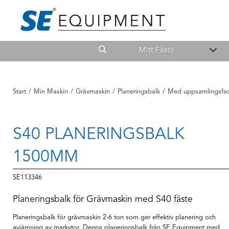
Mitt Fäste
Start
/
Min Maskin
/
Grävmaskin
/
Planeringsbalk
/
Med uppsamlingsfa
S40 PLANERINGSBALK
1500MM
SE113346
Planeringsbalk för Grävmaskin med S40 fäste
Planeringsbalk för grävmaskin 2-6 ton som ger effektiv planering och
avjämning av markytor. Denna planeringsbalk från SE Equipment med