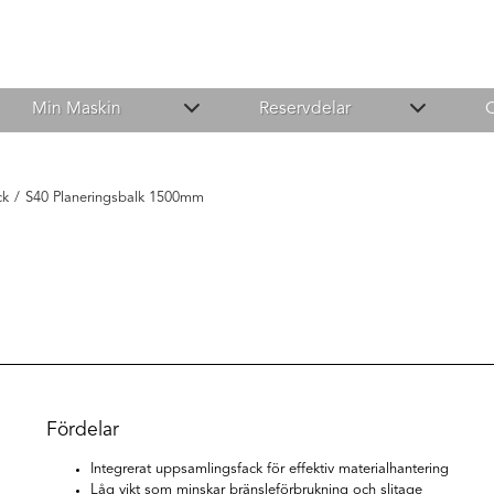
Min Maskin
Reservdelar
ck
/
S40 Planeringsbalk 1500mm
Fördelar
Integrerat uppsamlingsfack för effektiv materialhantering
Låg vikt som minskar bränsleförbrukning och slitage