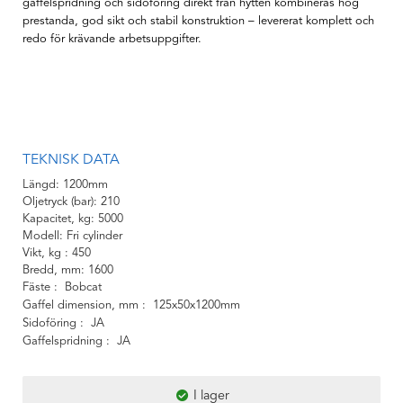
gaffelspridning och sidoföring direkt från hytten kombineras hög
prestanda, god sikt och stabil konstruktion – levererat komplett och
redo för krävande arbetsuppgifter.
TEKNISK DATA
Längd
1200mm
Oljetryck (bar)
210
Kapacitet, kg
5000
Modell
Fri cylinder
Vikt, kg
450
Bredd, mm
1600
Fäste
Bobcat
Gaffel dimension, mm
125x50x1200mm
Sidoföring
JA
Gaffelspridning
JA
I lager