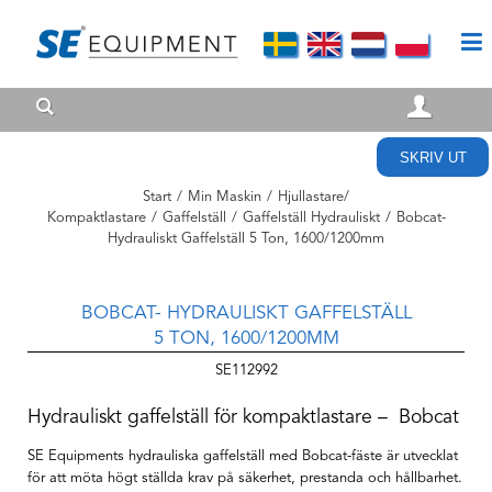
SKRIV UT
Start
/
Min Maskin
/
Hjullastare/
Kompaktlastare
/
Gaffelställ
/
Gaffelställ Hydrauliskt
/
Bobcat-
Hydrauliskt Gaffelställ 5 Ton, 1600/1200mm
BOBCAT- HYDRAULISKT GAFFELSTÄLL
5 TON, 1600/1200MM
SE112992
Hydrauliskt gaffelställ för kompaktlastare – Bobcat
SE Equipments hydrauliska gaffelställ med Bobcat-fäste är utvecklat
för att möta högt ställda krav på säkerhet, prestanda och hållbarhet.