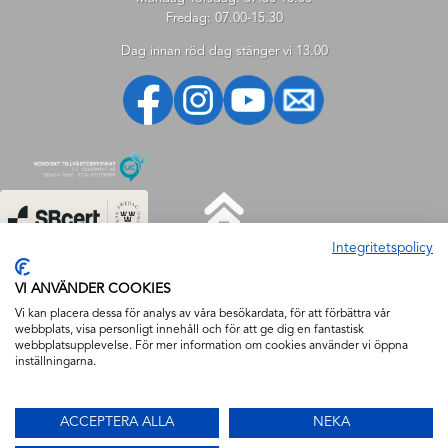
Fredag: 07.00-15.30
Dag innan röd dag stänger vi 13.00
Integritetspolicy
HJÄLP
VI ANVÄNDER COOKIES
Hjälp
Vi kan placera dessa för analys av våra besökardata, för att förbättra vår
webbplats, visa personligt innehåll och för att ge dig en fantastisk
Så handlar du
webbplatsupplevelse. För mer information om cookies använder vi öppna
Söktips
inställningarna.
Mitt konto
FAQ
ACCEPTERA ALLA
NEKA
Säkerhet & Cookies