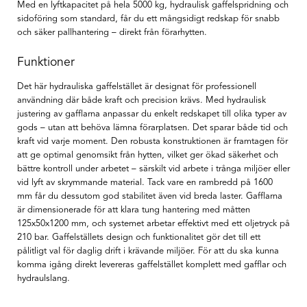
Med en lyftkapacitet på hela 5000 kg, hydraulisk gaffelspridning och
sidoföring som standard, får du ett mångsidigt redskap för snabb
och säker pallhantering – direkt från förarhytten.
Funktioner
Det här hydrauliska gaffelstället är designat för professionell
användning där både kraft och precision krävs. Med hydraulisk
justering av gafflarna anpassar du enkelt redskapet till olika typer av
gods – utan att behöva lämna förarplatsen. Det sparar både tid och
kraft vid varje moment. Den robusta konstruktionen är framtagen för
att ge optimal genomsikt från hytten, vilket ger ökad säkerhet och
bättre kontroll under arbetet – särskilt vid arbete i trånga miljöer eller
vid lyft av skrymmande material. Tack vare en rambredd på 1600
mm får du dessutom god stabilitet även vid breda laster. Gafflarna
är dimensionerade för att klara tung hantering med måtten
125x50x1200 mm, och systemet arbetar effektivt med ett oljetryck på
210 bar. Gaffelställets design och funktionalitet gör det till ett
pålitligt val för daglig drift i krävande miljöer. För att du ska kunna
komma igång direkt levereras gaffelstället komplett med gafflar och
hydraulslang.