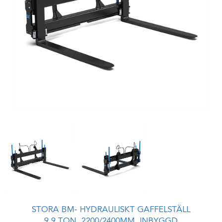
STORA BM- HYDRAULISKT GAFFELSTÄLL
9,9 TON, 2200/2400MM, INBYGGD