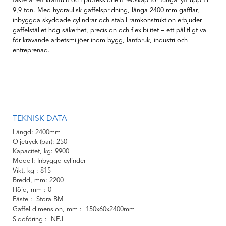
fäste är ett kraftfullt och professionellt redskap för tunga lyft upp till
9,9 ton. Med hydraulisk gaffelspridning, långa 2400 mm gafflar,
inbyggda skyddade cylindrar och stabil ramkonstruktion erbjuder
gaffelstället hög säkerhet, precision och flexibilitet – ett pålitligt val
för krävande arbetsmiljöer inom bygg, lantbruk, industri och
entreprenad.
TEKNISK DATA
Längd
2400mm
Oljetryck (bar)
250
Kapacitet, kg
9900
Modell
Inbyggd cylinder
Vikt, kg
815
Bredd, mm
2200
Höjd, mm
0
Fäste
Stora BM
Gaffel dimension, mm
150x60x2400mm
Sidoföring
NEJ