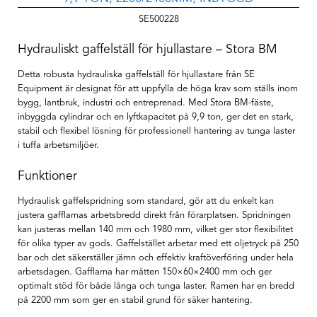
SE500228
Hydrauliskt gaffelställ för hjullastare – Stora BM
Detta robusta hydrauliska gaffelställ för hjullastare från SE
Equipment är designat för att uppfylla de höga krav som ställs inom
bygg, lantbruk, industri och entreprenad. Med Stora BM-fäste,
inbyggda cylindrar och en lyftkapacitet på 9,9 ton, ger det en stark,
stabil och flexibel lösning för professionell hantering av tunga laster
i tuffa arbetsmiljöer.
Funktioner
Hydraulisk gaffelspridning som standard, gör att du enkelt kan
justera gafflarnas arbetsbredd direkt från förarplatsen. Spridningen
kan justeras mellan 140 mm och 1980 mm, vilket ger stor flexibilitet
för olika typer av gods. Gaffelstället arbetar med ett oljetryck på 250
bar och det säkerställer jämn och effektiv kraftöverföring under hela
arbetsdagen. Gafflarna har måtten 150×60×2400 mm och ger
optimalt stöd för både långa och tunga laster. Ramen har en bredd
på 2200 mm som ger en stabil grund för säker hantering.