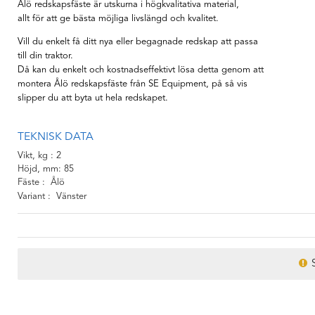
Ålö redskapsfäste är utskurna i högkvalitativa material,
allt för att ge bästa möjliga livslängd och kvalitet.
Vill du enkelt få ditt nya eller begagnade redskap att passa
till din traktor.
Då kan du enkelt och kostnadseffektivt lösa detta genom att
montera Ålö redskapsfäste från SE Equipment, på så vis
slipper du att byta ut hela redskapet.
TEKNISK DATA
Vikt, kg
2
Höjd, mm
85
Fäste
Ålö
Variant
Vänster