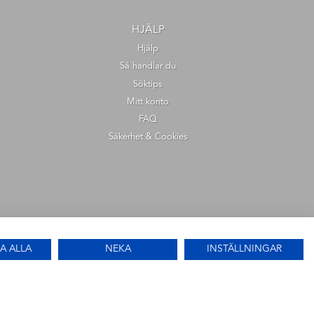
HJÄLP
Hjälp
Så handlar du
Söktips
Mitt konto
FAQ
Säkerhet & Cookies
A ALLA
NEKA
INSTÄLLNINGAR
Hitta återförsäljare