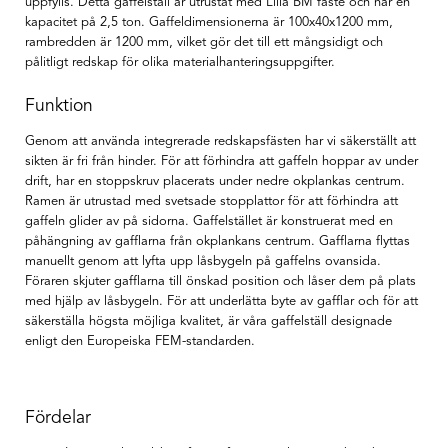
uppfylls. Detta gaffelställ är utrustat med Lilla BM fäste och har en
kapacitet på 2,5 ton. Gaffeldimensionerna är 100x40x1200 mm,
rambredden är 1200 mm, vilket gör det till ett mångsidigt och
pålitligt redskap för olika materialhanteringsuppgifter.
Funktion
Genom att använda integrerade redskapsfästen har vi säkerställt att
sikten är fri från hinder. För att förhindra att gaffeln hoppar av under
drift, har en stoppskruv placerats under nedre okplankas centrum.
Ramen är utrustad med svetsade stopplattor för att förhindra att
gaffeln glider av på sidorna. Gaffelstället är konstruerat med en
påhängning av gafflarna från okplankans centrum. Gafflarna flyttas
manuellt genom att lyfta upp låsbygeln på gaffelns ovansida.
Föraren skjuter gafflarna till önskad position och låser dem på plats
med hjälp av låsbygeln. För att underlätta byte av gafflar och för att
säkerställa högsta möjliga kvalitet, är våra gaffelställ designade
enligt den Europeiska FEM-standarden.
Fördelar