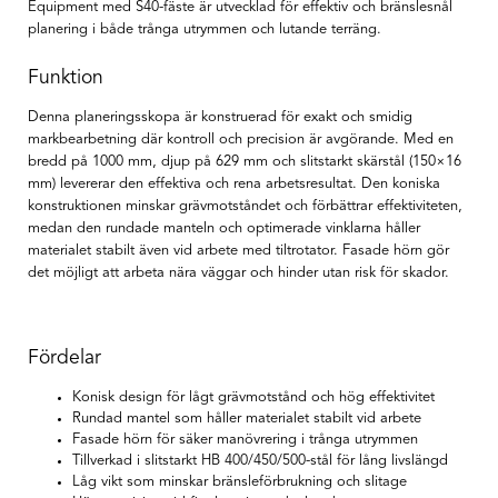
Equipment med S40-fäste är utvecklad för effektiv och bränslesnål
planering i både trånga utrymmen och lutande terräng.
Funktion
Denna planeringsskopa är konstruerad för exakt och smidig
markbearbetning där kontroll och precision är avgörande. Med en
bredd på 1000 mm, djup på 629 mm och slitstarkt skärstål (150×16
mm) levererar den effektiva och rena arbetsresultat. Den koniska
konstruktionen minskar grävmotståndet och förbättrar effektiviteten,
medan den rundade manteln och optimerade vinklarna håller
materialet stabilt även vid arbete med tiltrotator. Fasade hörn gör
det möjligt att arbeta nära väggar och hinder utan risk för skador.
Fördelar
Konisk design för lågt grävmotstånd och hög effektivitet
Rundad mantel som håller materialet stabilt vid arbete
Fasade hörn för säker manövrering i trånga utrymmen
Tillverkad i slitstarkt HB 400/450/500-stål för lång livslängd
Låg vikt som minskar bränsleförbrukning och slitage