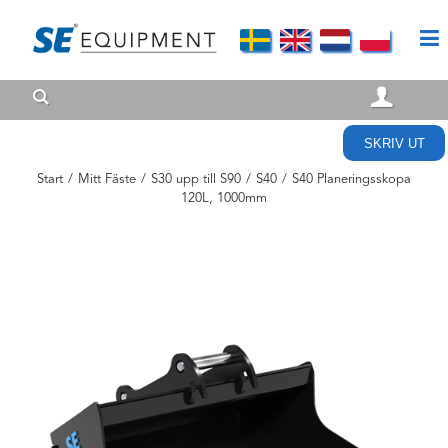
SKRIV UT
Start
/
Mitt Fäste
/
S30 upp till S90
/
S40
/
S40 Planeringsskopa
120L, 1000mm