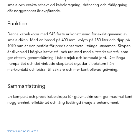
smala och exakta schakt vid kabeldragning, dränering och rörläggning
där noggrannhet är avgörande.
Funktion
Denna kabelskopa med S45 fäste är konstruerad för exakt grävning av
smala diken. Med en bredd på 400 mm, volym på 180 liter och djup på
1070 mm är den perfekt för precisionsarbete i trånga utrymmen. Skopan
är tillverkad i högkvalitativt stål och utrustad med slitstarkt skärstål som
ger effektiv genomskärning i både mjuk och kompakt jord. Det långa
frampartiet och det vinklade skoptaket skyddar tiltrotatorn från
markkontakt och bidrar till säkrare och mer kontrollerad grävning.
Sammanfattning
En kompakt och precis kabelskopa för grävmaskin som ger maximal kontro
noggrannhet, effektivitet och lång livslängd i varje arbetsmoment.