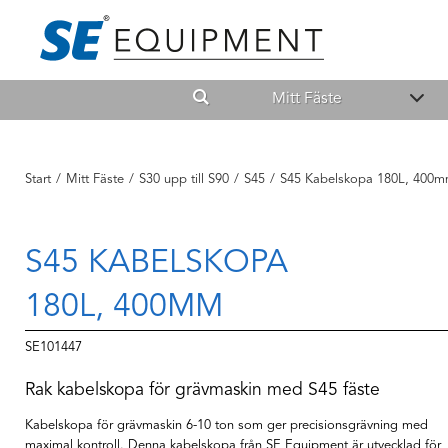
Mitt Fäste
Start
/
Mitt Fäste
/
S30 upp till S90
/
S45
/
S45 Kabelskopa 180L, 400
S45 KABELSKOPA
180L, 400MM
SE101447
Rak kabelskopa för grävmaskin med S45 fäste
Kabelskopa för grävmaskin 6-10 ton som ger precisionsgrävning med
maximal kontroll. Denna kabelskopa från SE Equipment är utvecklad för