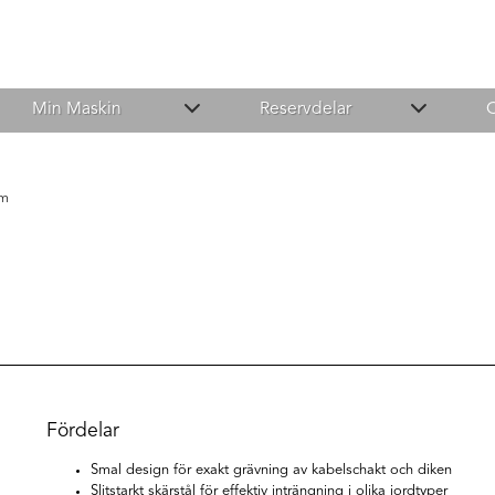
Min Maskin
Reservdelar
mm
Fördelar
Smal design för exakt grävning av kabelschakt och diken
Slitstarkt skärstål för effektiv inträngning i olika jordtyper