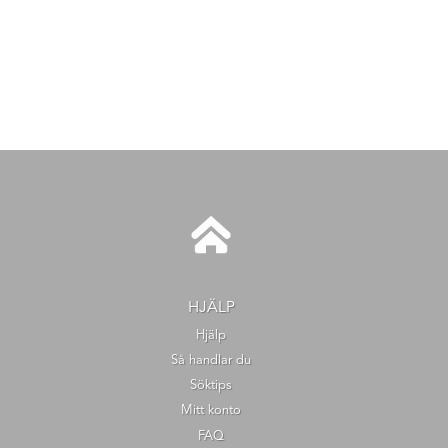
HJÄLP
Hjälp
Så handlar du
Söktips
Mitt konto
FAQ