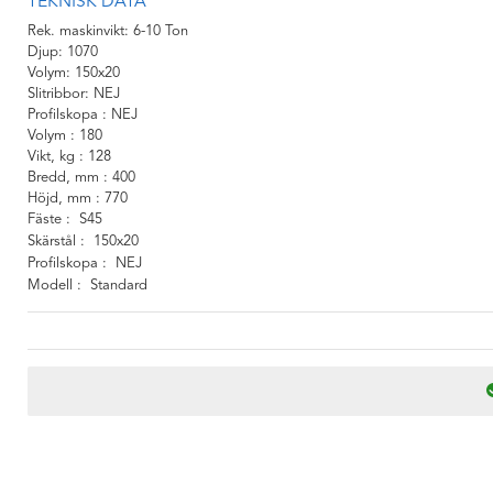
TEKNISK DATA
Rek. maskinvikt
6-10 Ton
Djup
1070
Volym
150x20
Slitribbor
NEJ
Profilskopa
NEJ
Volym
180
Vikt, kg
128
Bredd, mm
400
Höjd, mm
770
Fäste
S45
Skärstål
150x20
Profilskopa
NEJ
Modell
Standard