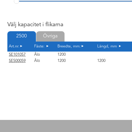
Välj kapacitet i flikarna
2500
Övriga
Art.nr:
Fäste:
Breedte, mm:
Längd, mm
SE101057
Ålö
1200
SE500059
Ålö
1200
1200