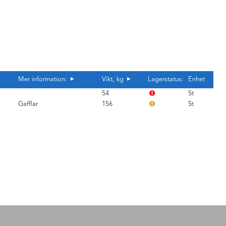
Mer information:
Vikt, kg
Lagerstatus:
Enhet
54
St
Gafflar
156
St