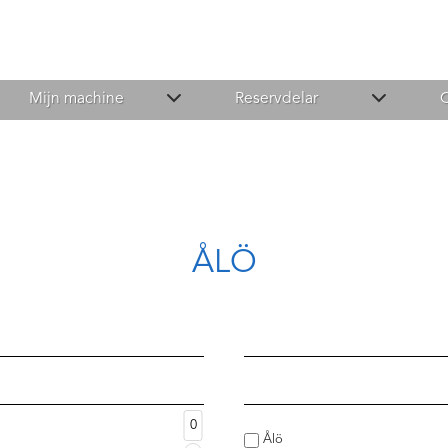
Mijn machine
Reservdelar
ÅLÖ
0
Ålö