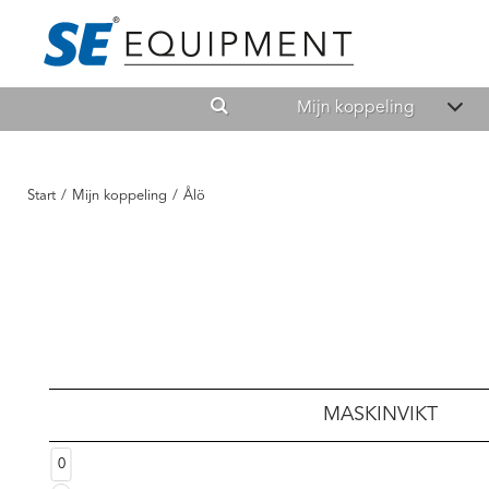
Mijn koppeling
Start
/
Mijn koppeling
/
Ålö
MASKINVIKT
0