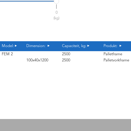
0
(kg)
Model:
Dimension:
Capaciteit, kg:
Produkt:
FEM 2
2500
Palletframe
100x40x1200
2500
Palletvorkframe