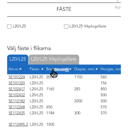
0
(kg)
FÄSTE
L20/L25
L20/L25 Vikplogsfäste
Välj fäste i flikarna
L20/L25
L20/L25 Vikplogsfäste
Art.nr:
Fäste:
Breedte, mm:
Diepte, mm:
Hoogte, mm:
SE101224
L20/L25
2000
1150
560
SE101320
L20/L25
156
SE102417
L20/L25
1165
283
850
SE102432
L20/L25
500
SE112182
L20/L25
2000
500
SE112268
L20/L25
650
570
SE112435
L20/L25
1184
300
570
SE112495.2
L20/L25
1500