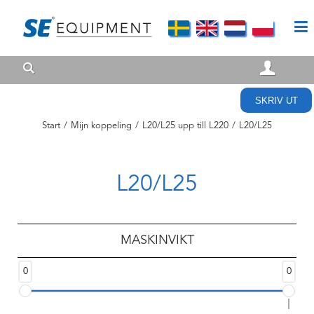
SKRIV UT
Start
/
Mijn koppeling
/
L20/L25 upp till L220
/
L20/L25
L20/L25
MASKINVIKT
0
0