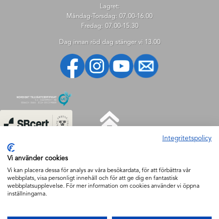
Lagret:
Måndag-Torsdag: 07.00-16.00
Fredag: 07.00-15.30
Dag innan röd dag stänger vi 13.00
Integritetspolicy
HJÄLP
Vi använder cookies
Hjälp
Vi kan placera dessa för analys av våra besökardata, för att förbättra vår
webbplats, visa personligt innehåll och för att ge dig en fantastisk
Så handlar du
webbplatsupplevelse. För mer information om cookies använder vi öppna
Söktips
inställningarna.
Mitt konto
FAQ