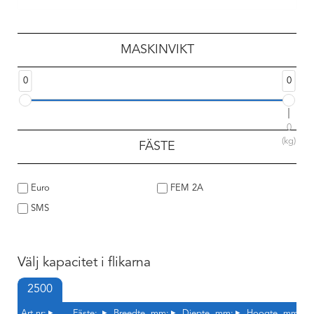
MASKINVIKT
0
0
0
(kg)
FÄSTE
Euro
FEM 2A
SMS
Välj kapacitet i flikarna
2500
Art.nr:
Fäste:
Breedte, mm:
Diepte, mm:
Hoogte, mm: