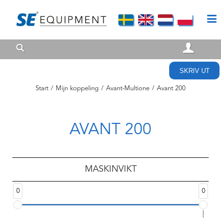
SKRIV UT
Start
/
Mijn koppeling
/
Avant-Multione
/
Avant 200
AVANT 200
MASKINVIKT
0
0