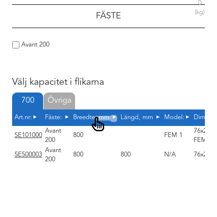
0
(kg)
FÄSTE
Avant 200
Välj kapacitet i flikarna
700
Övriga
Art.nr:
Fäste:
Breedte, mm:
Längd, mm
Model:
Dimens
Avant
76x28x8
SE101000
800
FEM 1
200
FEM 1A
Avant
SE500003
800
800
N/A
76x28x
200