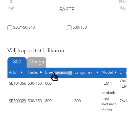
0
2000
(kg)
(kg)
FÄSTE
S30/150-S40
S30/150
Välj kapacitet i flikarna
800
Övriga
Art.nr:
Fäste:
Breedte, mm:
Längd, mm
Model:
Dimens
76x28x8
SE101366
S30/150
800
FEM 1
FEM 1A
okplank
med
SE500029
S30/150
800
800
76x28x8
svetsade
fästen