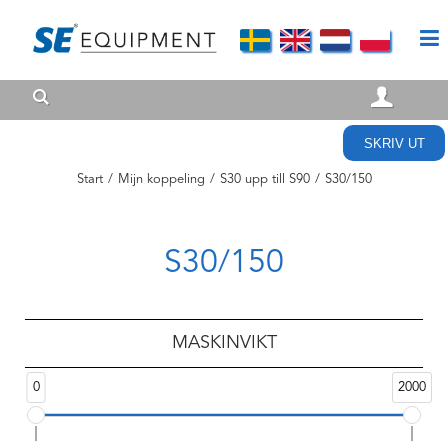
SKRIV UT
Start
/
Mijn koppeling
/
S30 upp till S90
/
S30/150
S30/150
MASKINVIKT
0
2000