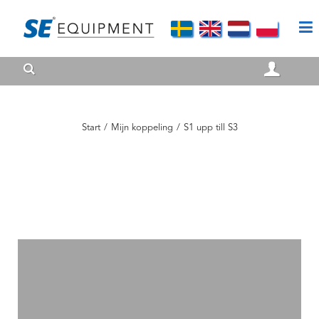
Start
/
Mijn koppeling
/
S1 upp till S3