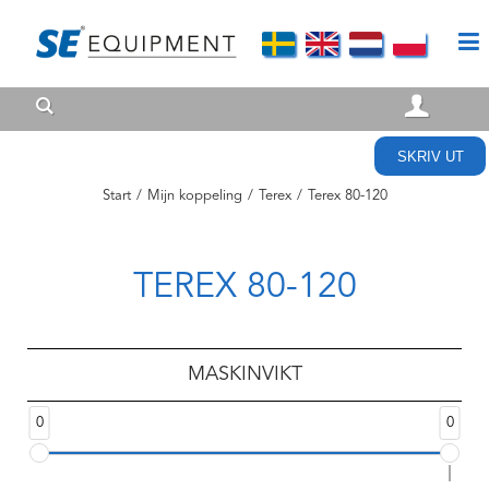
SKRIV UT
Start
/
Mijn koppeling
/
Terex
/
Terex 80-120
TEREX 80-120
MASKINVIKT
0
0