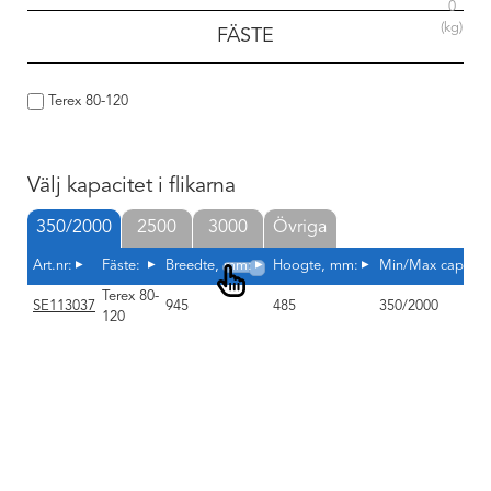
0
(kg)
FÄSTE
Terex 80-120
Välj kapacitet i flikarna
350/2000
2500
3000
Övriga
Art.nr:
Fäste:
Breedte, mm:
Hoogte, mm:
Min/Max capacitei
Terex 80-
SE113037
945
485
350/2000
120