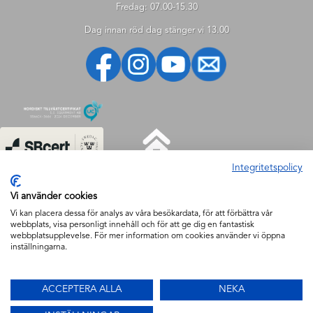
Fredag: 07.00-15.30
Dag innan röd dag stänger vi 13.00
Integritetspolicy
HJÄLP
Vi använder cookies
Hjälp
Vi kan placera dessa för analys av våra besökardata, för att förbättra vår
webbplats, visa personligt innehåll och för att ge dig en fantastisk
Så handlar du
webbplatsupplevelse. För mer information om cookies använder vi öppna
Söktips
inställningarna.
Mitt konto
FAQ
ACCEPTERA ALLA
NEKA
Säkerhet & Cookies