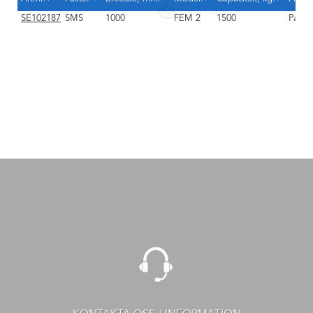
SE102187
SMS
1000
FEM 2
1500
Pallet