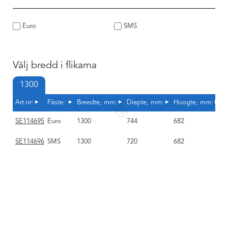
Euro
SMS
Välj bredd i flikarna
1300
Art.nr:
Fäste:
Breedte, mm:
Diepte, mm:
Hoogte, mm:
S
SE114695
Euro
1300
744
682
1
SE114696
SMS
1300
720
682
1