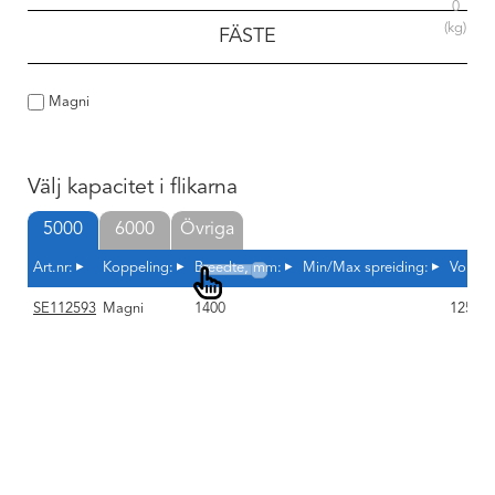
0
(kg)
FÄSTE
Magni
Välj kapacitet i flikarna
5000
6000
Övriga
Art.nr:
Koppeling:
Breedte, mm:
Min/Max spreiding:
Vorkaf
SE112593
Magni
1400
125x5