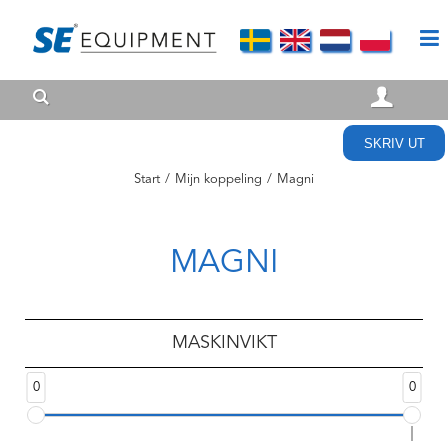
SKRIV UT
Start
/
Mijn koppeling
/
Magni
MAGNI
MASKINVIKT
0
0