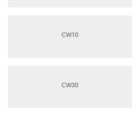
CW10
CW30