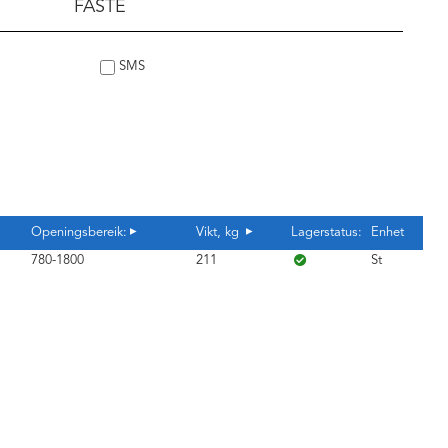
FÄSTE
SMS
Openingsbereik:
Vikt, kg
Lagerstatus:
Enhet
780-1800
211
St