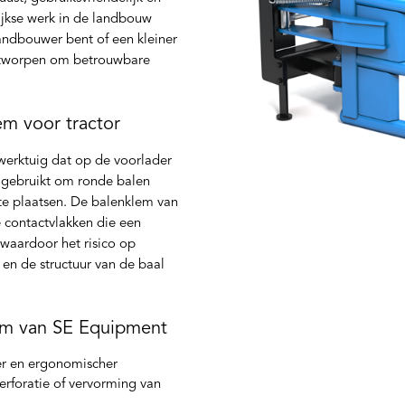
ijkse werk in de landbouw
landbouwer bent of een kleiner
ontworpen om betrouwbare
em voor tractor
werktuig dat op de voorlader
 gebruikt om ronde balen
en te plaatsen. De balenklem van
contactvlakken die een
 waardoor het risico op
en de structuur van de baal
em van SE Equipment
er en ergonomischer
rforatie of vervorming van