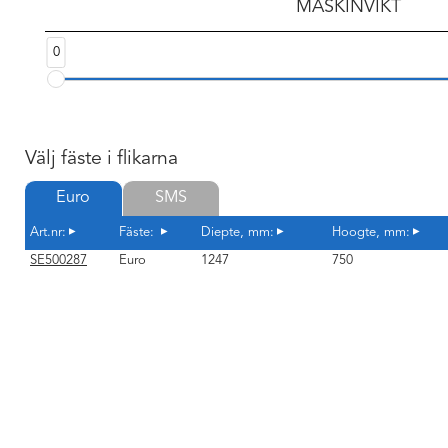
MASKINVIKT
0
Välj fäste i flikarna
Euro
SMS
Art.nr:
Fäste:
Diepte, mm:
Hoogte, mm:
SE500287
Euro
1247
750