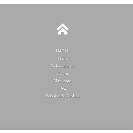
HJÄLP
Hjälp
Så handlar du
Söktips
Mitt konto
FAQ
Säkerhet & Cookies