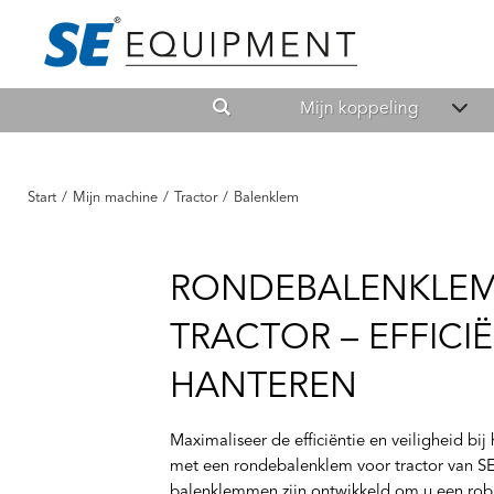
Mijn koppeling
Start
/
Mijn machine
/
Tractor
/
Balenklem
RONDEBALENKLE
TRACTOR – EFFICIË
HANTEREN
Maximaliseer de efficiëntie en veiligheid bi
met een rondebalenklem voor tractor van S
balenklemmen zijn ontwikkeld om u een robu