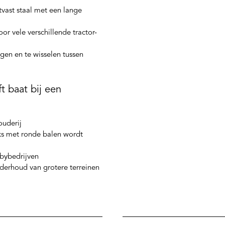
tvast staal met een lange
or vele verschillende tractor-
igen en te wisselen tussen
 baat bij een
ouderij
ks met ronde balen wordt
bybedrijven
nderhoud van grotere terreinen