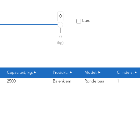
0
Euro
0
(kg)
Capaciteit, kg:
Produkt:
Model:
Cilinders:
2500
Balenklem
Ronde baal
1