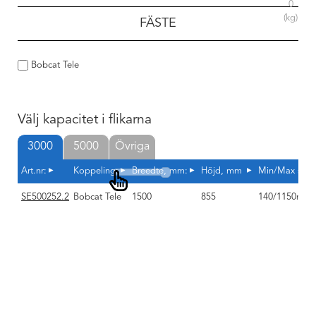
0
(kg)
FÄSTE
Bobcat Tele
Välj kapacitet i flikarna
3000
5000
Övriga
Art.nr:
Koppeling:
Breedte, mm:
Höjd, mm
Min/Max spre
SE500252.2
Bobcat Tele
1500
855
140/1150mm