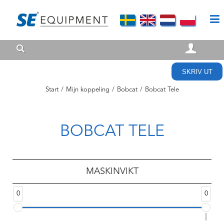
SKRIV UT
Start
/
Mijn koppeling
/
Bobcat
/
Bobcat Tele
BOBCAT TELE
MASKINVIKT
0
0