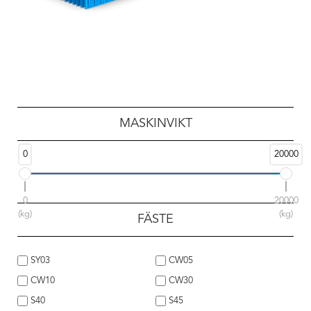
MASKINVIKT
0
20000
0
20000
(kg)
(kg)
FÄSTE
SY03
CW05
CW10
CW30
S40
S45