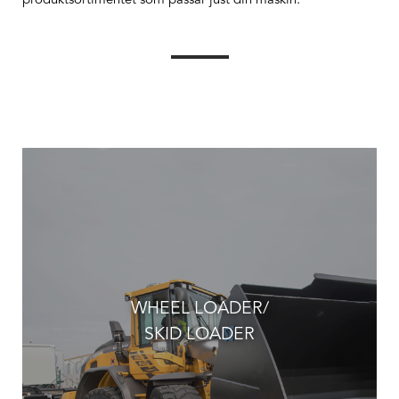
produktsortimentet som passar just din maskin.
WHEEL LOADER/
SKID LOADER